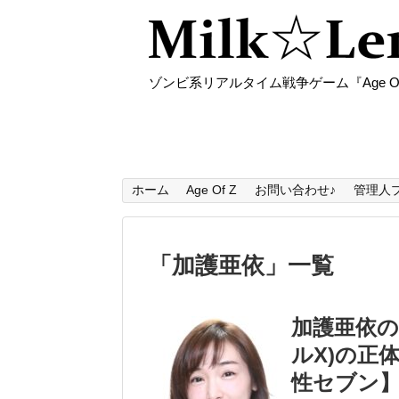
ゾンビ系リアルタイム戦争ゲーム『Age O
ホーム
Age Of Z
お問い合わせ♪
管理人
「
加護亜依
」
一覧
加護亜依の
ルX)の正
性セブン