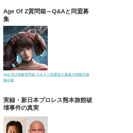
Age Of Z質問箱～Q&Aと同盟募
集
Age Of Z攻略質問箱-Ｑ＆Ａと同盟加入募集の情報交換
掲示板
実録・新日本プロレス熊本旅館破
壊事件の真実