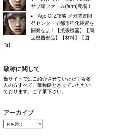
サブ垢ファーム(farm)農場！
Age Of Z攻略 メガ装置開
発センターで都市強化装置を
開発せよ！【拡張機器】【周
辺機器部品】【材料】【図
面】
敬称に関して
当サイトではご紹介させていただく著名
人の方すべて、敬称略とさせていただい
ております。ご了承下さい。
アーカイブ