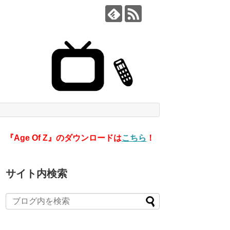
『Age Of Z』のダウンロードは
こちら
！
サイト内検索