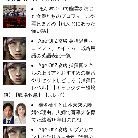
ほん怖2019で幽霊を演じ
た女優たちのプロフィールや
写真まとめ【ほんとにあった
怖い話】
Age Of Z攻略 英語辞典～
コマンド、アイテム、戦略用
語の英語表記一覧
Age Of Z攻略 指揮官スキ
ルの上げ方とおすすめの順番
やリセットしどころ【指揮官
レベル】【キャラクター経験
値】【戦場救急】【スレイ】
椎名桔平と山本未來の離
婚の理由。夫婦で盲導犬を育
てた結婚16年目の真相
Age Of Z攻略 サブアカウ
ントの作り方～全部で5個の