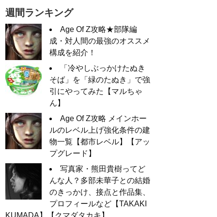
週間ランキング
Age Of Z攻略★部隊編
成・対人間の最強のオススメ
構成を紹介！
「冷やしぶっかけたぬき
そば」を「緑のたぬき」で強
引にやってみた【マルちゃ
ん】
Age Of Z攻略 メインホー
ルのレベル上げ強化条件の建
物一覧【都市レベル】【アッ
プグレード】
写真家・熊田貴樹ってど
んな人？多部未華子との結婚
のきっかけ、接点と作品集、
プロフィールなど【TAKAKI
KUMADA】【クマダタカキ】