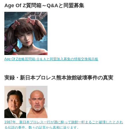
Age Of Z質問箱～Q&Aと同盟募集
Age Of Z攻略質問箱-Ｑ＆Ａと同盟加入募集の情報交換掲示板
実録・新日本プロレス熊本旅館破壊事件の真実
1987年、新日本プロレス一行が酒に酔って旅館一軒まるごと破壊したとされ
る伝説の事件。数々の証言から真相に迫ります。