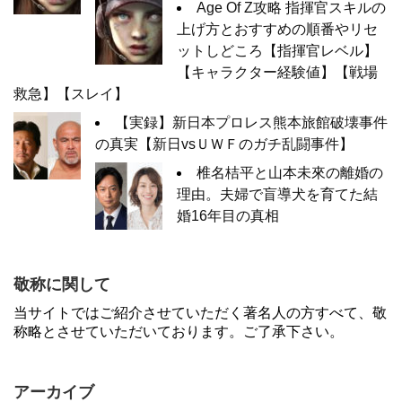
Age Of Z攻略 指揮官スキルの
上げ方とおすすめの順番やリセ
ットしどころ【指揮官レベル】
【キャラクター経験値】【戦場
救急】【スレイ】
【実録】新日本プロレス熊本旅館破壊事件
の真実【新日vsＵＷＦのガチ乱闘事件】
椎名桔平と山本未來の離婚の
理由。夫婦で盲導犬を育てた結
婚16年目の真相
敬称に関して
当サイトではご紹介させていただく著名人の方すべて、敬
称略とさせていただいております。ご了承下さい。
アーカイブ