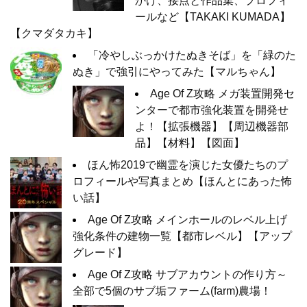
かけ、接点と作品集、プロフィ
ールなど【TAKAKI KUMADA】
【クマダタカキ】
「冷やしぶっかけたぬきそば」を「緑のた
ぬき」で強引にやってみた【マルちゃん】
Age Of Z攻略 メガ装置開発セ
ンターで都市強化装置を開発せ
よ！【拡張機器】【周辺機器部
品】【材料】【図面】
ほん怖2019で幽霊を演じた女優たちのプ
ロフィールや写真まとめ【ほんとにあった怖
い話】
Age Of Z攻略 メインホールのレベル上げ
強化条件の建物一覧【都市レベル】【アップ
グレード】
Age Of Z攻略 サブアカウントの作り方～
全部で5個のサブ垢ファーム(farm)農場！