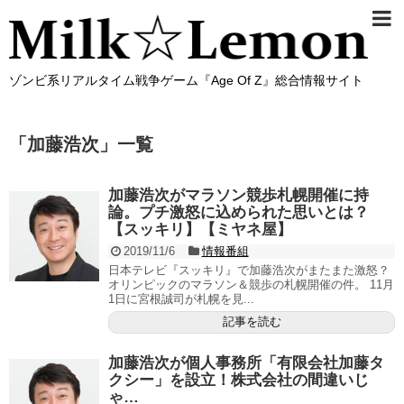
ゾンビ系リアルタイム戦争ゲーム『Age Of Z』総合情報サイト
「
加藤浩次
」
一覧
加藤浩次がマラソン競歩札幌開催に持
論。プチ激怒に込められた思いとは？
【スッキリ】【ミヤネ屋】
2019/11/6
情報番組
日本テレビ『スッキリ』で加藤浩次がまたまた激怒？
オリンピックのマラソン＆競歩の札幌開催の件。 11月
1日に宮根誠司が札幌を見...
記事を読む
加藤浩次が個人事務所「有限会社加藤タ
クシー」を設立！株式会社の間違いじ
ゃ…