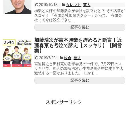
2019/10/15
タレント
,
芸人
極楽とんぼの加藤浩次が会社を設立だと？ その名前が
スゴイ！ 「有限会社加藤タクシー」だって。 有限会
社って今は設立できな...
記事を読む
加藤浩次が吉本興業を辞めると断言！近
藤春菜も号泣で訴え【スッキリ】【闇営
業】
2019/7/22
総合
,
芸人
宮迫博之と田村亮の謝罪会見の一件で、7月22日のス
ッキリで、司会の加藤浩次が生放送司会中に本音で大
激怒する一面がありました。 しかも...
記事を読む
スポンサーリンク