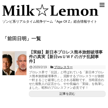
ゾンビ系リアルタイム戦争ゲーム『Age Of Z』総合情報サイト
「
前田日明
」
一覧
【実録】新日本プロレス熊本旅館破壊事
件の真実【新日vsＵＷＦのガチ乱闘事
件】
2020/2/19
プロレスラー
プロレス界で「伝説」と呼ばれている「新日本プロレ
ス熊本旅館破壊事件」。泥酔するプロレスラーが旅館
一軒まるごと破壊したとされる騒動です。当時居合わ
せた複数人の証言から、やや長編の「実録」を執筆し
ました。昭和のプロレスファン必見です！
記事を読む