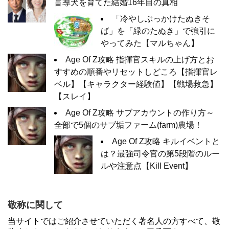
盲導犬を育てた結婚16年目の真相
「冷やしぶっかけたぬきそ
ば」を「緑のたぬき」で強引に
やってみた【マルちゃん】
Age Of Z攻略 指揮官スキルの上げ方とお
すすめの順番やリセットしどころ【指揮官レ
ベル】【キャラクター経験値】【戦場救急】
【スレイ】
Age Of Z攻略 サブアカウントの作り方～
全部で5個のサブ垢ファーム(farm)農場！
Age Of Z攻略 キルイベントと
は？最強司令官の第5段階のルー
ルや注意点【Kill Event】
敬称に関して
当サイトではご紹介させていただく著名人の方すべて、敬