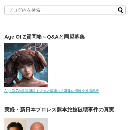
Age Of Z質問箱～Q&Aと同盟募集
Age Of Z攻略質問箱-Ｑ＆Ａと同盟加入募集の情報交換掲示板
実録・新日本プロレス熊本旅館破壊事件の真実