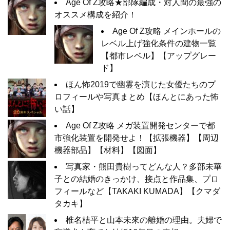
Age Of Z攻略★部隊編成・対人間の最強の
オススメ構成を紹介！
Age Of Z攻略 メインホールの
レベル上げ強化条件の建物一覧
【都市レベル】【アップグレー
ド】
ほん怖2019で幽霊を演じた女優たちのプ
ロフィールや写真まとめ【ほんとにあった怖
い話】
Age Of Z攻略 メガ装置開発センターで都
市強化装置を開発せよ！【拡張機器】【周辺
機器部品】【材料】【図面】
写真家・熊田貴樹ってどんな人？多部未華
子との結婚のきっかけ、接点と作品集、プロ
フィールなど【TAKAKI KUMADA】【クマダ
タカキ】
椎名桔平と山本未來の離婚の理由。夫婦で