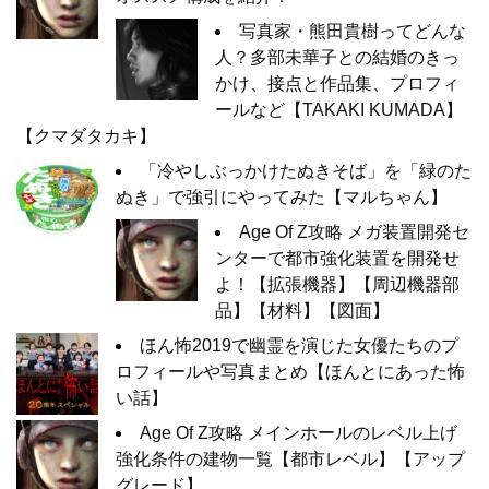
写真家・熊田貴樹ってどんな
人？多部未華子との結婚のきっ
かけ、接点と作品集、プロフィ
ールなど【TAKAKI KUMADA】
【クマダタカキ】
「冷やしぶっかけたぬきそば」を「緑のた
ぬき」で強引にやってみた【マルちゃん】
Age Of Z攻略 メガ装置開発セ
ンターで都市強化装置を開発せ
よ！【拡張機器】【周辺機器部
品】【材料】【図面】
ほん怖2019で幽霊を演じた女優たちのプ
ロフィールや写真まとめ【ほんとにあった怖
い話】
Age Of Z攻略 メインホールのレベル上げ
強化条件の建物一覧【都市レベル】【アップ
グレード】