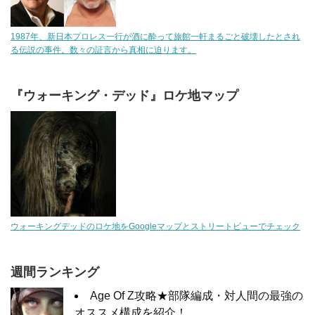
1987年、新日本プロレス一行が酒に酔って旅館一軒まるごと破壊したとされ
る伝説の事件。数々の証言から真相に迫ります。
『ウォーキング・デッド』ロケ地マップ
ウォーキングデッドのロケ地をGoogleマップとストリートビューでチェック
週間ランキング
Age Of Z攻略★部隊編成・対人間の最強の
オススメ構成を紹介！