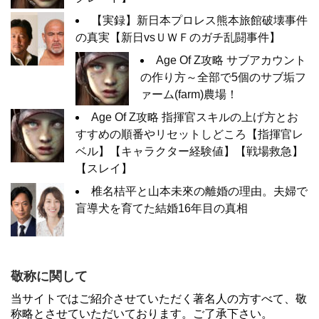
【実録】新日本プロレス熊本旅館破壊事件
の真実【新日vsＵＷＦのガチ乱闘事件】
Age Of Z攻略 サブアカウント
の作り方～全部で5個のサブ垢フ
ァーム(farm)農場！
Age Of Z攻略 指揮官スキルの上げ方とお
すすめの順番やリセットしどころ【指揮官レ
ベル】【キャラクター経験値】【戦場救急】
【スレイ】
椎名桔平と山本未來の離婚の理由。夫婦で
盲導犬を育てた結婚16年目の真相
敬称に関して
当サイトではご紹介させていただく著名人の方すべて、敬
称略とさせていただいております。ご了承下さい。