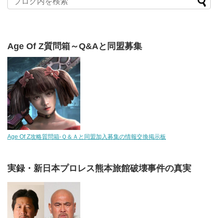
Age Of Z質問箱～Q&Aと同盟募集
Age Of Z攻略質問箱-Ｑ＆Ａと同盟加入募集の情報交換掲示板
実録・新日本プロレス熊本旅館破壊事件の真実