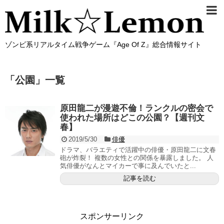
ゾンビ系リアルタイム戦争ゲーム『Age Of Z』総合情報サイト
「
公園
」
一覧
原田龍二が漫遊不倫！ランクルの密会で
使われた場所はどこの公園？【週刊文
春】
2019/5/30
俳優
ドラマ、バラエティで活躍中の俳優・原田龍二に文春
砲が炸裂！ 複数の女性との関係を暴露しました。 人
気俳優がなんとマイカーで事に及んでいたと...
記事を読む
スポンサーリンク