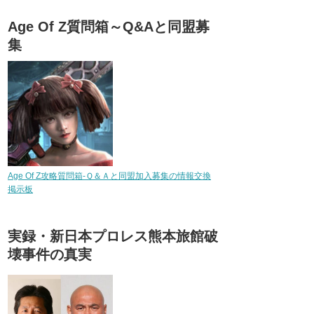
Age Of Z質問箱～Q&Aと同盟募
集
Age Of Z攻略質問箱-Ｑ＆Ａと同盟加入募集の情報交換
掲示板
実録・新日本プロレス熊本旅館破
壊事件の真実