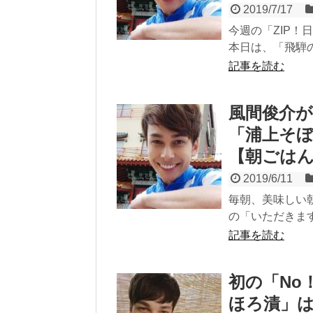
2019/7/17
今週の「ZIP！
本日は、「飛騨のめ
記事を読む
風間俊介
「浦上そぼ
【朝ごは
2019/6/11
毎朝、美味しい朝
の「いただきます
記事を読む
初の「No
ほろ漬」は