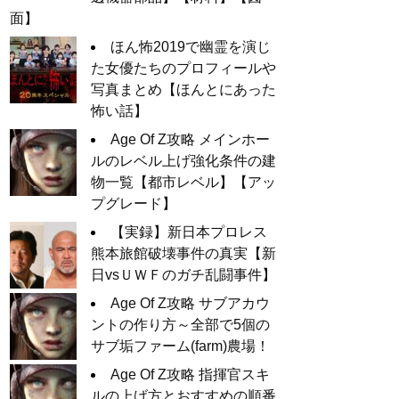
面】
ほん怖2019で幽霊を演じ
た女優たちのプロフィールや
写真まとめ【ほんとにあった
怖い話】
Age Of Z攻略 メインホー
ルのレベル上げ強化条件の建
物一覧【都市レベル】【アッ
プグレード】
【実録】新日本プロレス
熊本旅館破壊事件の真実【新
日vsＵＷＦのガチ乱闘事件】
Age Of Z攻略 サブアカウ
ントの作り方～全部で5個の
サブ垢ファーム(farm)農場！
Age Of Z攻略 指揮官スキ
ルの上げ方とおすすめの順番