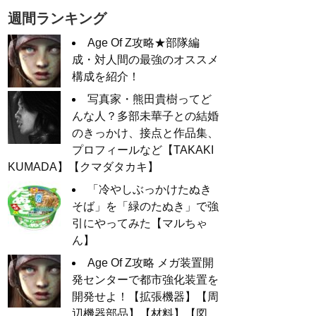
週間ランキング
Age Of Z攻略★部隊編
成・対人間の最強のオススメ
構成を紹介！
写真家・熊田貴樹ってど
んな人？多部未華子との結婚
のきっかけ、接点と作品集、
プロフィールなど【TAKAKI
KUMADA】【クマダタカキ】
「冷やしぶっかけたぬき
そば」を「緑のたぬき」で強
引にやってみた【マルちゃ
ん】
Age Of Z攻略 メガ装置開
発センターで都市強化装置を
開発せよ！【拡張機器】【周
辺機器部品】【材料】【図