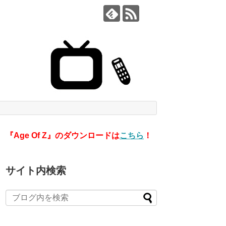
『Age Of Z』のダウンロードは
こちら
！
サイト内検索