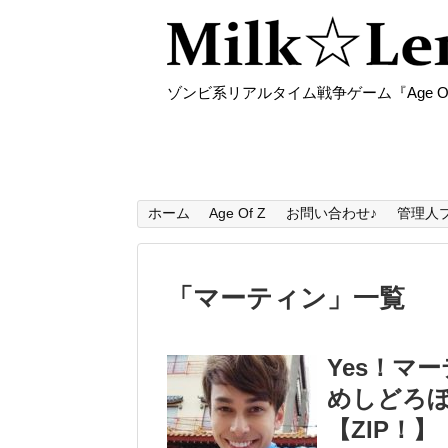
ゾンビ系リアルタイム戦争ゲーム『Age O
ホーム
Age Of Z
お問い合わせ♪
管理人
「
マーティン
」
一覧
Yes！マ
めしどろ
【ZIP！