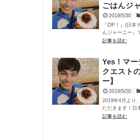
ごはんジ
2019/5/30
『ZIP！』(日
んジャーニー』で
記事を読む
Yes！マ
クエストの
ー】
2019/5/20
2019年4月よ
ただきます！日本
記事を読む