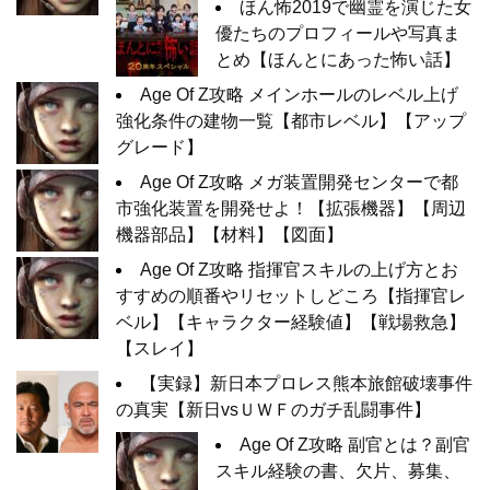
ほん怖2019で幽霊を演じた女
優たちのプロフィールや写真ま
とめ【ほんとにあった怖い話】
Age Of Z攻略 メインホールのレベル上げ
強化条件の建物一覧【都市レベル】【アップ
グレード】
Age Of Z攻略 メガ装置開発センターで都
市強化装置を開発せよ！【拡張機器】【周辺
機器部品】【材料】【図面】
Age Of Z攻略 指揮官スキルの上げ方とお
すすめの順番やリセットしどころ【指揮官レ
ベル】【キャラクター経験値】【戦場救急】
【スレイ】
【実録】新日本プロレス熊本旅館破壊事件
の真実【新日vsＵＷＦのガチ乱闘事件】
Age Of Z攻略 副官とは？副官
スキル経験の書、欠片、募集、