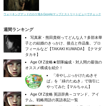
ウォーキングデッドのロケ地をGoogleマップとストリートビューでチェック
週間ランキング
写真家・熊田貴樹ってどんな人？多部未華
子との結婚のきっかけ、接点と作品集、プロ
フィールなど【TAKAKI KUMADA】【クマダ
タカキ】
Age Of Z攻略★部隊編成・対人間の最強の
オススメ構成を紹介！
「冷やしぶっかけたぬきそ
ば」を「緑のたぬき」で強引に
やってみた【マルちゃん】
Age Of Z攻略 英語辞典～コマンド、アイ
テム、戦略用語の英語表記一覧