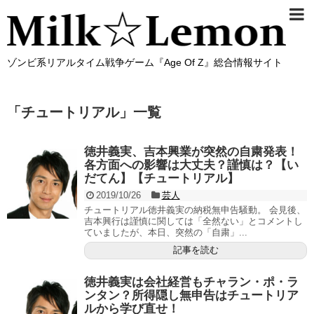
ゾンビ系リアルタイム戦争ゲーム『Age Of Z』総合情報サイト
「
チュートリアル
」
一覧
徳井義実、吉本興業が突然の自粛発表！
各方面への影響は大丈夫？謹慎は？【い
だてん】【チュートリアル】
2019/10/26
芸人
チュートリアル徳井義実の納税無申告騒動。 会見後、
吉本興行は謹慎に関しては「全然ない」とコメントし
ていましたが、本日、突然の「自粛」...
記事を読む
徳井義実は会社経営もチャラン・ポ・ラ
ンタン？所得隠し無申告はチュートリア
ルから学び直せ！