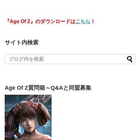
『Age Of Z』のダウンロードは
こちら
！
サイト内検索
Age Of Z質問箱～Q&Aと同盟募集