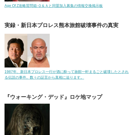
Age Of Z攻略質問箱-Ｑ＆Ａと同盟加入募集の情報交換掲示板
実録・新日本プロレス熊本旅館破壊事件の真実
1987年、新日本プロレス一行が酒に酔って旅館一軒まるごと破壊したとされ
る伝説の事件。数々の証言から真相に迫ります。
『ウォーキング・デッド』ロケ地マップ