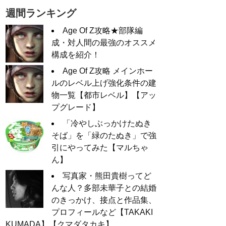
週間ランキング
Age Of Z攻略★部隊編
成・対人間の最強のオススメ
構成を紹介！
Age Of Z攻略 メインホー
ルのレベル上げ強化条件の建
物一覧【都市レベル】【アッ
プグレード】
「冷やしぶっかけたぬき
そば」を「緑のたぬき」で強
引にやってみた【マルちゃ
ん】
写真家・熊田貴樹ってど
んな人？多部未華子との結婚
のきっかけ、接点と作品集、
プロフィールなど【TAKAKI
KUMADA】【クマダタカキ】