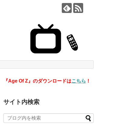
『Age Of Z』のダウンロードは
こちら
！
サイト内検索