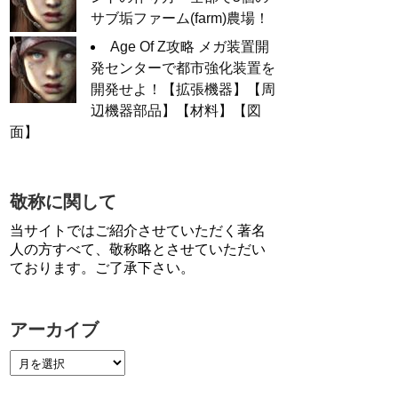
サブ垢ファーム(farm)農場！
Age Of Z攻略 メガ装置開
発センターで都市強化装置を
開発せよ！【拡張機器】【周
辺機器部品】【材料】【図
面】
敬称に関して
当サイトではご紹介させていただく著名
人の方すべて、敬称略とさせていただい
ております。ご了承下さい。
アーカイブ