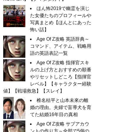
ほん怖2019で幽霊を演じ
た女優たちのプロフィールや
写真まとめ【ほんとにあった
怖い話】
Age Of Z攻略 英語辞典～
コマンド、アイテム、戦略用
語の英語表記一覧
Age Of Z攻略 指揮官スキ
ルの上げ方とおすすめの順番
やリセットしどころ【指揮官
レベル】【キャラクター経験
値】【戦場救急】【スレイ】
椎名桔平と山本未來の離
婚の理由。夫婦で盲導犬を育
てた結婚16年目の真相
Age Of Z攻略 サブアカウ
ントの作り方～全部で5個の