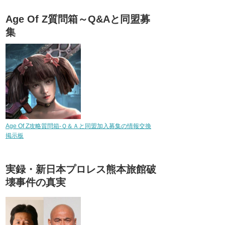
Age Of Z質問箱～Q&Aと同盟募
集
Age Of Z攻略質問箱-Ｑ＆Ａと同盟加入募集の情報交換
掲示板
実録・新日本プロレス熊本旅館破
壊事件の真実