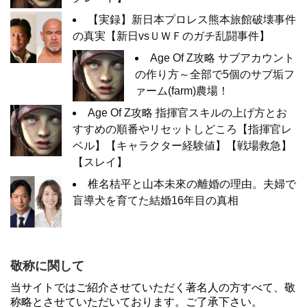
【実録】新日本プロレス熊本旅館破壊事件
の真実【新日vsＵＷＦのガチ乱闘事件】
Age Of Z攻略 サブアカウント
の作り方～全部で5個のサブ垢フ
ァーム(farm)農場！
Age Of Z攻略 指揮官スキルの上げ方とお
すすめの順番やリセットしどころ【指揮官レ
ベル】【キャラクター経験値】【戦場救急】
【スレイ】
椎名桔平と山本未來の離婚の理由。夫婦で
盲導犬を育てた結婚16年目の真相
敬称に関して
当サイトではご紹介させていただく著名人の方すべて、敬
称略とさせていただいております。ご了承下さい。