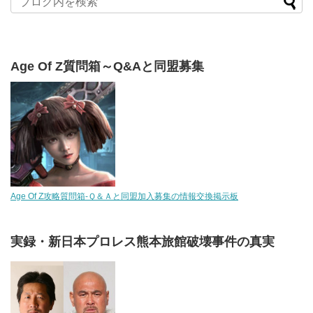
Age Of Z質問箱～Q&Aと同盟募集
Age Of Z攻略質問箱-Ｑ＆Ａと同盟加入募集の情報交換掲示板
実録・新日本プロレス熊本旅館破壊事件の真実