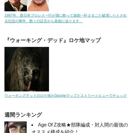
1987年、新日本プロレス一行が酒に酔って旅館一軒まるごと破壊したとされ
る伝説の事件。数々の証言から真相に迫ります。
『ウォーキング・デッド』ロケ地マップ
ウォーキングデッドのロケ地をGoogleマップとストリートビューでチェック
週間ランキング
Age Of Z攻略★部隊編成・対人間の最強の
オススメ構成を紹介！