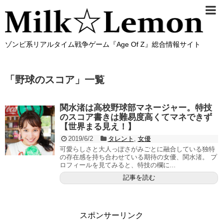
ゾンビ系リアルタイム戦争ゲーム『Age Of Z』総合情報サイト
「
野球のスコア
」
一覧
関水渚は高校野球部マネージャー。特技
のスコア書きは難易度高くてマネできず
【世界まる見え！】
2019/6/2
タレント
,
女優
可愛らしさと大人っぽさがみごとに融合している独特
の存在感を持ち合わせている期待の女優、関水渚。 プ
ロフィールを見てみると、特技の欄に...
記事を読む
スポンサーリンク