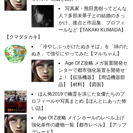
写真家・熊田貴樹ってどんな
人？多部未華子との結婚のきっ
かけ、接点と作品集、プロフィ
ールなど【TAKAKI KUMADA】
【クマダタカキ】
「冷やしぶっかけたぬきそば」を「緑のた
ぬき」で強引にやってみた【マルちゃん】
Age Of Z攻略 メガ装置開発セ
ンターで都市強化装置を開発せ
よ！【拡張機器】【周辺機器部
品】【材料】【図面】
ほん怖2019で幽霊を演じた女優たちのプ
ロフィールや写真まとめ【ほんとにあった怖
い話】
Age Of Z攻略 メインホールのレベル上げ
強化条件の建物一覧【都市レベル】【アップ
グレード】