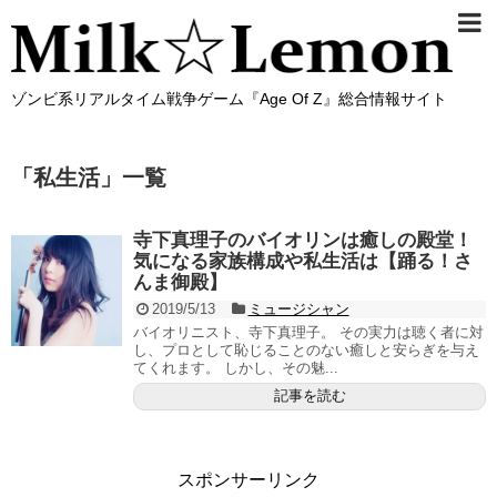
ゾンビ系リアルタイム戦争ゲーム『Age Of Z』総合情報サイト
「
私生活
」
一覧
寺下真理子のバイオリンは癒しの殿堂！
気になる家族構成や私生活は【踊る！さ
んま御殿】
2019/5/13
ミュージシャン
バイオリニスト、寺下真理子。 その実力は聴く者に対
し、プロとして恥じることのない癒しと安らぎを与え
てくれます。 しかし、その魅...
記事を読む
スポンサーリンク