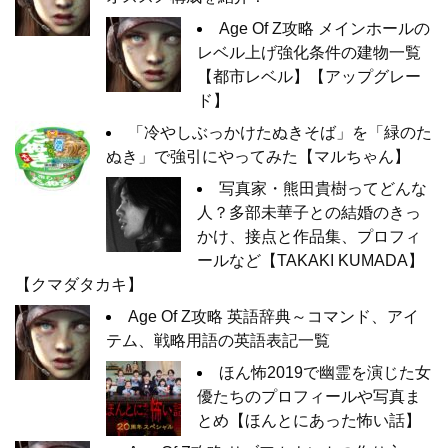
Age Of Z攻略 メインホールの
レベル上げ強化条件の建物一覧
【都市レベル】【アップグレー
ド】
「冷やしぶっかけたぬきそば」を「緑のた
ぬき」で強引にやってみた【マルちゃん】
写真家・熊田貴樹ってどんな
人？多部未華子との結婚のきっ
かけ、接点と作品集、プロフィ
ールなど【TAKAKI KUMADA】
【クマダタカキ】
Age Of Z攻略 英語辞典～コマンド、アイ
テム、戦略用語の英語表記一覧
ほん怖2019で幽霊を演じた女
優たちのプロフィールや写真ま
とめ【ほんとにあった怖い話】