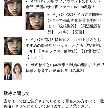
Age Of Z攻略 サブアカウントの作り方～
全部で5個のサブ垢ファーム(farm)農場！
Age Of Z攻略 メガ装置開発セ
ンターで都市強化装置を開発せ
よ！【拡張機器】【周辺機器部
品】【材料】【図面】
Age Of Z攻略 指揮官スキルの上げ方とお
すすめの順番やリセットしどころ【指揮官レ
ベル】【キャラクター経験値】【戦場救急】
【スレイ】
椎名桔平と山本未來の離婚の理由。夫婦で
盲導犬を育てた結婚16年目の真相
敬称に関して
当サイトではご紹介させていただく著名人の方すべて、敬
称略とさせていただいております。ご了承下さい。