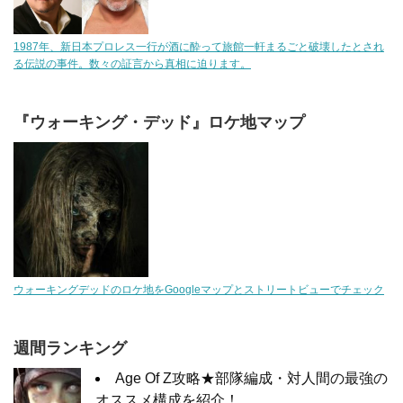
1987年、新日本プロレス一行が酒に酔って旅館一軒まるごと破壊したとされ
る伝説の事件。数々の証言から真相に迫ります。
『ウォーキング・デッド』ロケ地マップ
ウォーキングデッドのロケ地をGoogleマップとストリートビューでチェック
週間ランキング
Age Of Z攻略★部隊編成・対人間の最強の
オススメ構成を紹介！