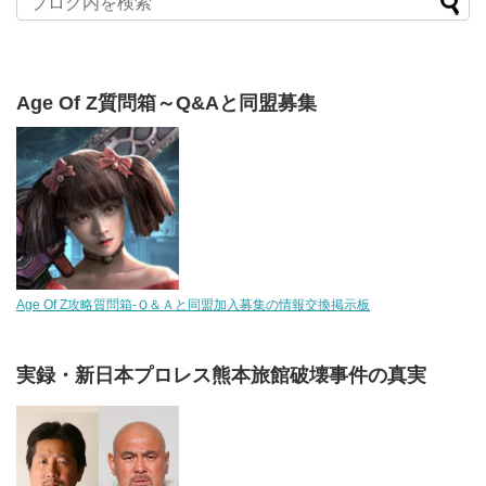
Age Of Z質問箱～Q&Aと同盟募集
Age Of Z攻略質問箱-Ｑ＆Ａと同盟加入募集の情報交換掲示板
実録・新日本プロレス熊本旅館破壊事件の真実