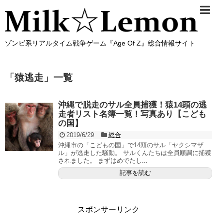
ゾンビ系リアルタイム戦争ゲーム『Age Of Z』総合情報サイト
「
猿逃走
」
一覧
沖縄で脱走のサル全員捕獲！猿14頭の逃
走者リスト名簿一覧！写真あり【こども
の国】
2019/6/29
総合
沖縄市の「こどもの国」で14頭のサル「ヤクシマザ
ル」が逃走した騒動。 サルくんたちは全員順調に捕獲
されました。 まずはめでたし...
記事を読む
スポンサーリンク