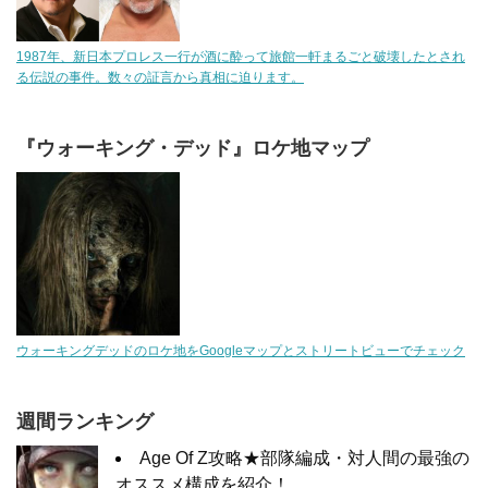
1987年、新日本プロレス一行が酒に酔って旅館一軒まるごと破壊したとされ
る伝説の事件。数々の証言から真相に迫ります。
『ウォーキング・デッド』ロケ地マップ
ウォーキングデッドのロケ地をGoogleマップとストリートビューでチェック
週間ランキング
Age Of Z攻略★部隊編成・対人間の最強の
オススメ構成を紹介！