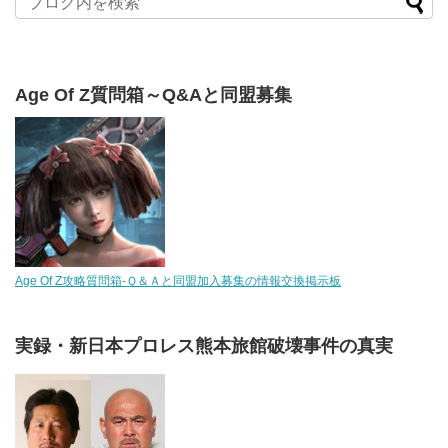
Age Of Z質問箱～Q&Aと同盟募集
Age Of Z攻略質問箱-Ｑ＆Ａと同盟加入募集の情報交換掲示板
実録・新日本プロレス熊本旅館破壊事件の真実