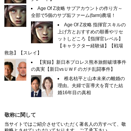
Age Of Z攻略 サブアカウントの作り方～
全部で5個のサブ垢ファーム(farm)農場！
Age Of Z攻略 指揮官スキルの
上げ方とおすすめの順番やリセ
ットしどころ【指揮官レベル】
【キャラクター経験値】【戦場
救急】【スレイ】
【実録】新日本プロレス熊本旅館破壊事件
の真実【新日vsＵＷＦのガチ乱闘事件】
椎名桔平と山本未來の離婚の
理由。夫婦で盲導犬を育てた結
婚16年目の真相
敬称に関して
当サイトではご紹介させていただく著名人の方すべて、敬
称略とさせていただいております。ご了承下さい。