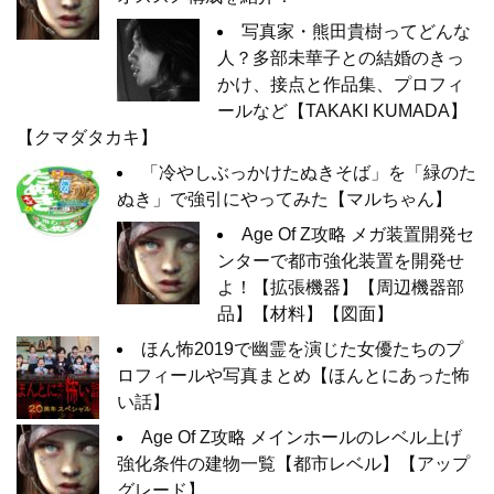
写真家・熊田貴樹ってどんな
人？多部未華子との結婚のきっ
かけ、接点と作品集、プロフィ
ールなど【TAKAKI KUMADA】
【クマダタカキ】
「冷やしぶっかけたぬきそば」を「緑のた
ぬき」で強引にやってみた【マルちゃん】
Age Of Z攻略 メガ装置開発セ
ンターで都市強化装置を開発せ
よ！【拡張機器】【周辺機器部
品】【材料】【図面】
ほん怖2019で幽霊を演じた女優たちのプ
ロフィールや写真まとめ【ほんとにあった怖
い話】
Age Of Z攻略 メインホールのレベル上げ
強化条件の建物一覧【都市レベル】【アップ
グレード】