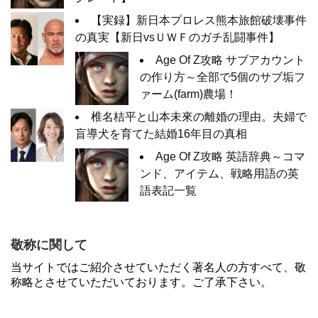
【実録】新日本プロレス熊本旅館破壊事件
の真実【新日vsＵＷＦのガチ乱闘事件】
Age Of Z攻略 サブアカウント
の作り方～全部で5個のサブ垢フ
ァーム(farm)農場！
椎名桔平と山本未來の離婚の理由。夫婦で
盲導犬を育てた結婚16年目の真相
Age Of Z攻略 英語辞典～コマ
ンド、アイテム、戦略用語の英
語表記一覧
敬称に関して
当サイトではご紹介させていただく著名人の方すべて、敬
称略とさせていただいております。ご了承下さい。