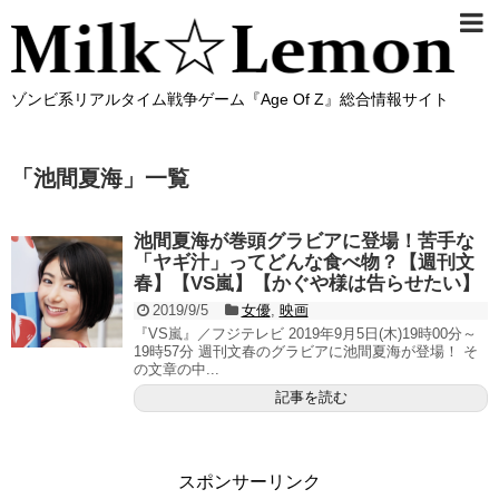
ゾンビ系リアルタイム戦争ゲーム『Age Of Z』総合情報サイト
「
池間夏海
」
一覧
池間夏海が巻頭グラビアに登場！苦手な
「ヤギ汁」ってどんな食べ物？【週刊文
春】【VS嵐】【かぐや様は告らせたい】
2019/9/5
女優
,
映画
『VS嵐』／フジテレビ 2019年9月5日(木)19時00分～
19時57分 週刊文春のグラビアに池間夏海が登場！ そ
の文章の中...
記事を読む
スポンサーリンク