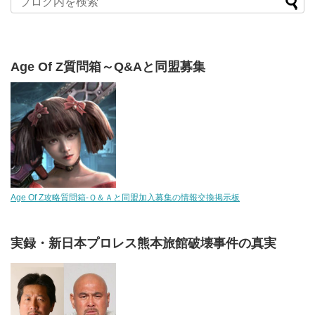
Age Of Z質問箱～Q&Aと同盟募集
Age Of Z攻略質問箱-Ｑ＆Ａと同盟加入募集の情報交換掲示板
実録・新日本プロレス熊本旅館破壊事件の真実