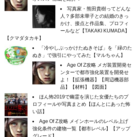
写真家・熊田貴樹ってどんな
人？多部未華子との結婚のきっ
かけ、接点と作品集、プロフィ
ールなど【TAKAKI KUMADA】
【クマダタカキ】
「冷やしぶっかけたぬきそば」を「緑のた
ぬき」で強引にやってみた【マルちゃん】
Age Of Z攻略 メガ装置開発セ
ンターで都市強化装置を開発せ
よ！【拡張機器】【周辺機器部
品】【材料】【図面】
ほん怖2019で幽霊を演じた女優たちのプ
ロフィールや写真まとめ【ほんとにあった怖
い話】
Age Of Z攻略 メインホールのレベル上げ
強化条件の建物一覧【都市レベル】【アップ
グレード】