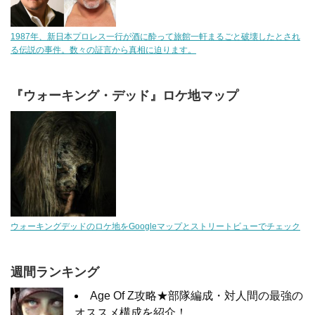
1987年、新日本プロレス一行が酒に酔って旅館一軒まるごと破壊したとされ
る伝説の事件。数々の証言から真相に迫ります。
『ウォーキング・デッド』ロケ地マップ
ウォーキングデッドのロケ地をGoogleマップとストリートビューでチェック
週間ランキング
Age Of Z攻略★部隊編成・対人間の最強の
オススメ構成を紹介！