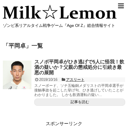
ゾンビ系リアルタイム戦争ゲーム『Age Of Z』総合情報サイト
「
平岡卓
」
一覧
スノボ平岡卓がひき逃げで5人に怪我！飲
酒の疑いか？父親の懲戒処分に引続き最
悪の展開
2019/10/16
アスリート
スノーボード、ソチ五輪銅メダリストの平岡卓選手が
接触事故を起こした挙げ句、ひき逃げしていたことが
わかりました。 しかも飲酒運転の疑い...
記事を読む
スポンサーリンク