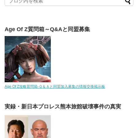
Age Of Z質問箱～Q&Aと同盟募集
Age Of Z攻略質問箱-Ｑ＆Ａと同盟加入募集の情報交換掲示板
実録・新日本プロレス熊本旅館破壊事件の真実