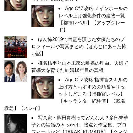
Age Of Z攻略 メインホールの
レベル上げ強化条件の建物一覧
【都市レベル】【アップグレー
ド】
ほん怖2019で幽霊を演じた女優たちのプ
ロフィールや写真まとめ【ほんとにあった怖
い話】
椎名桔平と山本未來の離婚の理由。夫婦で
盲導犬を育てた結婚16年目の真相
Age Of Z攻略 指揮官スキルの
上げ方とおすすめの順番やリセ
ットしどころ【指揮官レベル】
【キャラクター経験値】【戦場
救急】【スレイ】
写真家・熊田貴樹ってどんな人？多部未華
子との結婚のきっかけ、接点と作品集、プロ
フィールなど【TAKAKI KUMADA】【クマダ