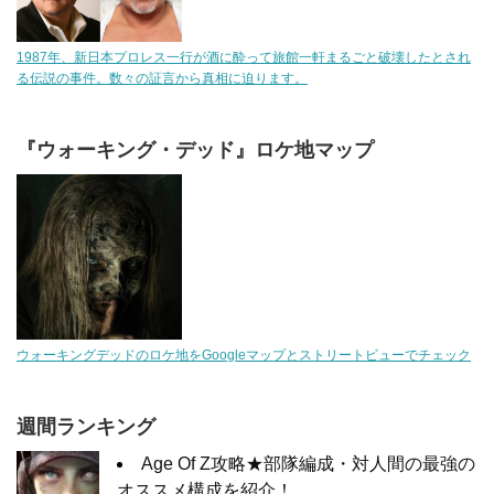
1987年、新日本プロレス一行が酒に酔って旅館一軒まるごと破壊したとされ
る伝説の事件。数々の証言から真相に迫ります。
『ウォーキング・デッド』ロケ地マップ
ウォーキングデッドのロケ地をGoogleマップとストリートビューでチェック
週間ランキング
Age Of Z攻略★部隊編成・対人間の最強の
オススメ構成を紹介！