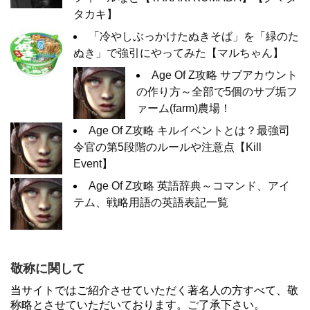
タカキ】
「冷やしぶっかけたぬきそば」を「緑のた
ぬき」で強引にやってみた【マルちゃん】
Age Of Z攻略 サブアカウント
の作り方～全部で5個のサブ垢フ
ァーム(farm)農場！
Age Of Z攻略 キルイベントとは？最強司
令官の第5段階のルールや注意点【Kill
Event】
Age Of Z攻略 英語辞典～コマンド、アイ
テム、戦略用語の英語表記一覧
敬称に関して
当サイトではご紹介させていただく著名人の方すべて、敬
称略とさせていただいております。ご了承下さい。