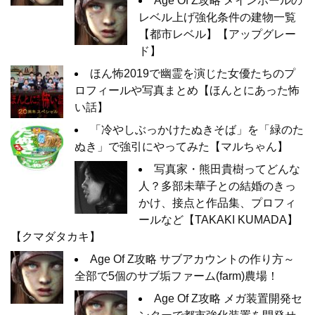
Age Of Z攻略 メインホールの
レベル上げ強化条件の建物一覧
【都市レベル】【アップグレー
ド】
ほん怖2019で幽霊を演じた女優たちのプ
ロフィールや写真まとめ【ほんとにあった怖
い話】
「冷やしぶっかけたぬきそば」を「緑のた
ぬき」で強引にやってみた【マルちゃん】
写真家・熊田貴樹ってどんな
人？多部未華子との結婚のきっ
かけ、接点と作品集、プロフィ
ールなど【TAKAKI KUMADA】
【クマダタカキ】
Age Of Z攻略 サブアカウントの作り方～
全部で5個のサブ垢ファーム(farm)農場！
Age Of Z攻略 メガ装置開発セ