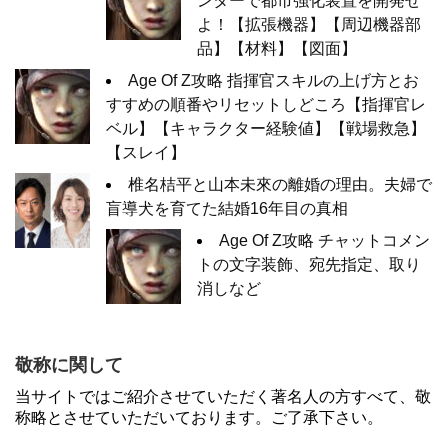
ンターで都市強化装置を開発せ
よ！【拡張機器】【周辺機器部
品】【材料】【図面】
Age Of Z攻略 指揮官スキルの上げ方とお
すすめの順番やリセットしどころ【指揮官レ
ベル】【キャラクター経験値】【戦場救急】
【スレイ】
椎名桔平と山本未來の離婚の理由。夫婦で
盲導犬を育てた結婚16年目の真相
Age Of Z攻略 チャットコメン
トの文字装飾、宛先指定、取り
消しなど
敬称に関して
当サイトではご紹介させていただく著名人の方すべて、敬
称略とさせていただいております。ご了承下さい。