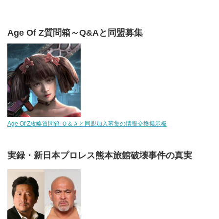
Age Of Z質問箱～Q&Aと同盟募集
Age Of Z攻略質問箱-Ｑ＆Ａと同盟加入募集の情報交換掲示板
実録・新日本プロレス熊本旅館破壊事件の真実