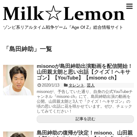
ゾンビ系リアルタイム戦争ゲーム『Age Of Z』総合情報サイト
「
島田紳助
」
一覧
misonoが島田紳助出演動画を配信開始！
山田親太朗と思い出話【クイズ！ヘキサ
ゴン】【YouTube】【misono ch】
2020/1/13
タレント
,
芸人
misonoが、予告していた通り、自身の公式YouTubeチ
ャンネル『misono ch』にて、島田紳助出演の動画を
公開。山田親太朗と3人で『クイズ！ヘキサゴン』の
頃の思い出話に花を咲かせています。ぜひ、チェック
してみてください！
記事を読む
島田紳助の復帰が決定！misono、山田親