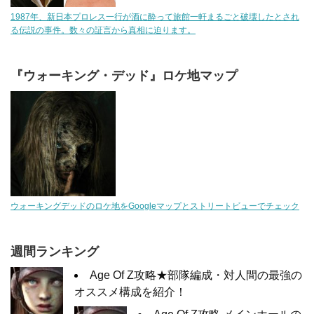
1987年、新日本プロレス一行が酒に酔って旅館一軒まるごと破壊したとされ
る伝説の事件。数々の証言から真相に迫ります。
『ウォーキング・デッド』ロケ地マップ
ウォーキングデッドのロケ地をGoogleマップとストリートビューでチェック
週間ランキング
Age Of Z攻略★部隊編成・対人間の最強の
オススメ構成を紹介！