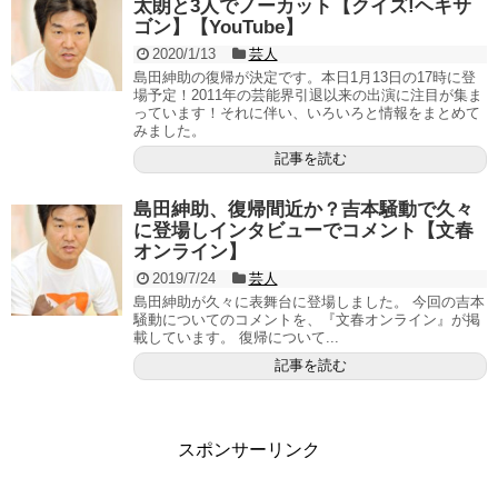
太朗と3人でノーカット【クイズ!ヘキサ
ゴン】【YouTube】
2020/1/13
芸人
島田紳助の復帰が決定です。本日1月13日の17時に登
場予定！2011年の芸能界引退以来の出演に注目が集ま
っています！それに伴い、いろいろと情報をまとめて
みました。
記事を読む
島田紳助、復帰間近か？吉本騒動で久々
に登場しインタビューでコメント【文春
オンライン】
2019/7/24
芸人
島田紳助が久々に表舞台に登場しました。 今回の吉本
騒動についてのコメントを、『文春オンライン』が掲
載しています。 復帰について...
記事を読む
スポンサーリンク