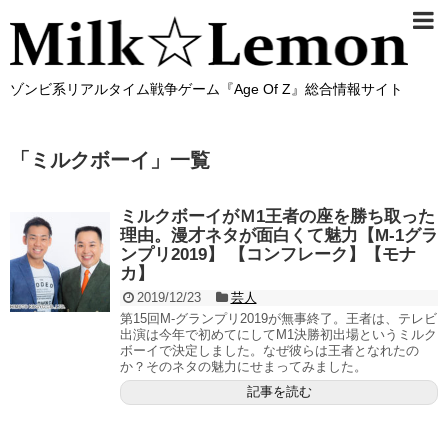
ゾンビ系リアルタイム戦争ゲーム『Age Of Z』総合情報サイト
「
ミルクボーイ
」
一覧
ミルクボーイがＭ1王者の座を勝ち取った
理由。漫才ネタが面白くて魅力【M-1グラ
ンプリ2019】 【コンフレーク】【モナ
カ】
2019/12/23
芸人
第15回M-グランプリ2019が無事終了。王者は、テレビ
出演は今年で初めてにしてM1決勝初出場というミルク
ボーイで決定しました。なぜ彼らは王者となれたの
か？そのネタの魅力にせまってみました。
記事を読む