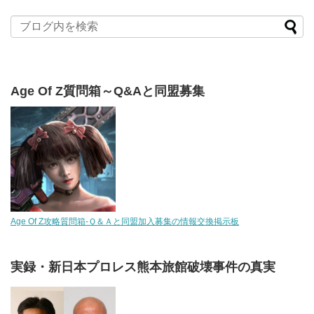
Age Of Z質問箱～Q&Aと同盟募集
Age Of Z攻略質問箱-Ｑ＆Ａと同盟加入募集の情報交換掲示板
実録・新日本プロレス熊本旅館破壊事件の真実