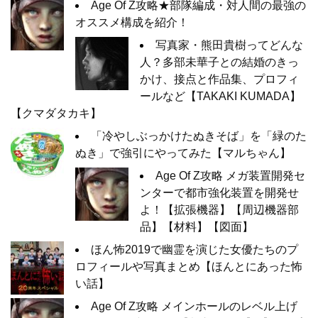
Age Of Z攻略★部隊編成・対人間の最強の
オススメ構成を紹介！
写真家・熊田貴樹ってどんな
人？多部未華子との結婚のきっ
かけ、接点と作品集、プロフィ
ールなど【TAKAKI KUMADA】
【クマダタカキ】
「冷やしぶっかけたぬきそば」を「緑のた
ぬき」で強引にやってみた【マルちゃん】
Age Of Z攻略 メガ装置開発セ
ンターで都市強化装置を開発せ
よ！【拡張機器】【周辺機器部
品】【材料】【図面】
ほん怖2019で幽霊を演じた女優たちのプ
ロフィールや写真まとめ【ほんとにあった怖
い話】
Age Of Z攻略 メインホールのレベル上げ