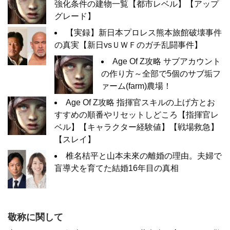
強化条件の建物一覧【都市レベル】【アップ
グレード】
【実録】新日本プロレス熊本旅館破壊事件
の真実【新日vsＵＷＦのガチ乱闘事件】
Age Of Z攻略 サブアカウント
の作り方～全部で5個のサブ垢フ
ァーム(farm)農場！
Age Of Z攻略 指揮官スキルの上げ方とお
すすめの順番やリセットしどころ【指揮官レ
ベル】【キャラクター経験値】【戦場救急】
【スレイ】
椎名桔平と山本未來の離婚の理由。夫婦で
盲導犬を育てた結婚16年目の真相
敬称に関して