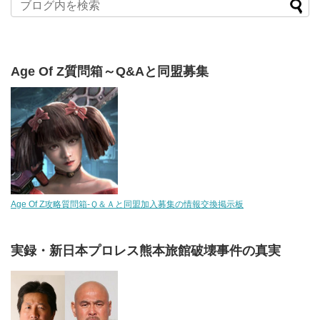
Age Of Z質問箱～Q&Aと同盟募集
Age Of Z攻略質問箱-Ｑ＆Ａと同盟加入募集の情報交換掲示板
実録・新日本プロレス熊本旅館破壊事件の真実