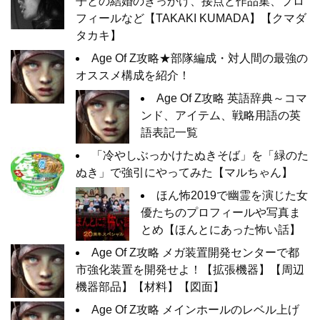
子との結婚のきっかけ、接点と作品集、プロ
フィールなど【TAKAKI KUMADA】【クマダ
タカキ】
Age Of Z攻略★部隊編成・対人間の最強の
オススメ構成を紹介！
Age Of Z攻略 英語辞典～コマ
ンド、アイテム、戦略用語の英
語表記一覧
「冷やしぶっかけたぬきそば」を「緑のた
ぬき」で強引にやってみた【マルちゃん】
ほん怖2019で幽霊を演じた女
優たちのプロフィールや写真ま
とめ【ほんとにあった怖い話】
Age Of Z攻略 メガ装置開発センターで都
市強化装置を開発せよ！【拡張機器】【周辺
機器部品】【材料】【図面】
Age Of Z攻略 メインホールのレベル上げ