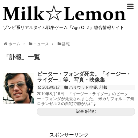
ゾンビ系リアルタイム戦争ゲーム『Age Of Z』総合情報サイト
ホーム
ニュース
訃報
「
訃報
」
一覧
ピーター・フォンダ死去。「イージー・
ライダー」等、写真・映像集
2019/8/17
ハリウッド俳優
,
訃報
2019年8月16日、『イージー・ライダー』のピータ
ー・フォンダが死去されました。 米カリフォルニア州
ロサンゼルスの自宅で肺がんによ...
記事を読む
スポンサーリンク