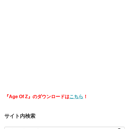
『Age Of Z』のダウンロードは
こちら
！
サイト内検索