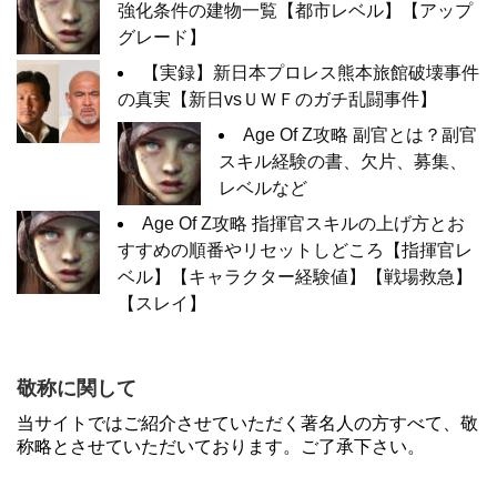
強化条件の建物一覧【都市レベル】【アップ
グレード】
【実録】新日本プロレス熊本旅館破壊事件
の真実【新日vsＵＷＦのガチ乱闘事件】
Age Of Z攻略 副官とは？副官
スキル経験の書、欠片、募集、
レベルなど
Age Of Z攻略 指揮官スキルの上げ方とお
すすめの順番やリセットしどころ【指揮官レ
ベル】【キャラクター経験値】【戦場救急】
【スレイ】
敬称に関して
当サイトではご紹介させていただく著名人の方すべて、敬
称略とさせていただいております。ご了承下さい。