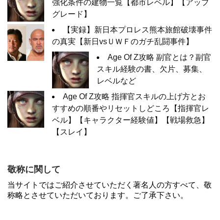
強化条件の建物一覧【都市レベル】【アップ
グレード】
【実録】新日本プロレス熊本旅館破壊事件
の真実【新日vsＵＷＦのガチ乱闘事件】
Age Of Z攻略 副官とは？副官
スキル経験の書、欠片、募集、
レベルなど
Age Of Z攻略 指揮官スキルの上げ方とお
すすめの順番やリセットしどころ【指揮官レ
ベル】【キャラクター経験値】【戦場救急】
【スレイ】
敬称に関して
当サイトではご紹介させていただく著名人の方すべて、敬
称略とさせていただいております。ご了承下さい。