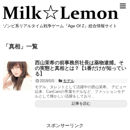
ゾンビ系リアルタイム戦争ゲーム『Age Of Z』総合情報サイト
「
真相
」
一覧
西山茉希の前事務所社長は薬物逮捕。そ
の実態と真相とは？【1番だけが知ってい
る】
2019/5/5
モデル
モデル、タレントとして活躍中の西山茉希。 デビュー
以来、CanCamの専属モデルなど、ファッションモデ
ルとして輝かしい活躍をしており...
記事を読む
スポンサーリンク