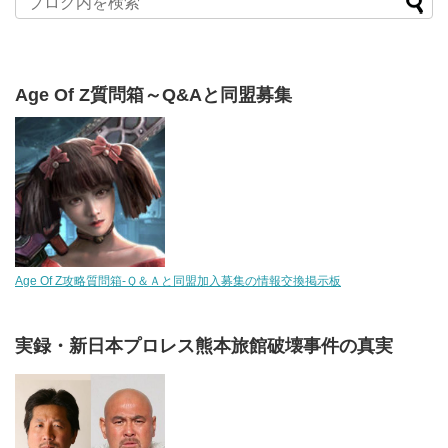
Age Of Z質問箱～Q&Aと同盟募集
Age Of Z攻略質問箱-Ｑ＆Ａと同盟加入募集の情報交換掲示板
実録・新日本プロレス熊本旅館破壊事件の真実