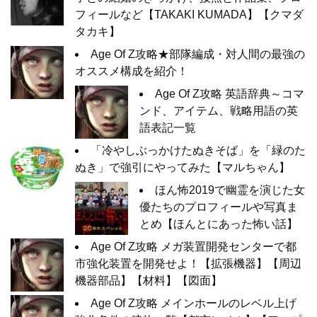
フィールなど【TAKAKI KUMADA】【クマダ
タカキ】
Age Of Z攻略★部隊編成・対人間の最強の
オススメ構成を紹介！
Age Of Z攻略 英語辞典～コマ
ンド、アイテム、戦略用語の英
語表記一覧
「冷やしぶっかけたぬきそば」を「緑のた
ぬき」で強引にやってみた【マルちゃん】
ほん怖2019で幽霊を演じた女
優たちのプロフィールや写真ま
とめ【ほんとにあった怖い話】
Age Of Z攻略 メガ装置開発センターで都
市強化装置を開発せよ！【拡張機器】【周辺
機器部品】【材料】【図面】
Age Of Z攻略 メインホールのレベル上げ