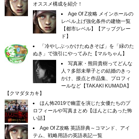
オススメ構成を紹介！
Age Of Z攻略 メインホールの
レベル上げ強化条件の建物一覧
【都市レベル】【アップグレー
ド】
「冷やしぶっかけたぬきそば」を「緑のた
ぬき」で強引にやってみた【マルちゃん】
写真家・熊田貴樹ってどんな
人？多部未華子との結婚のきっ
かけ、接点と作品集、プロフィ
ールなど【TAKAKI KUMADA】
【クマダタカキ】
ほん怖2019で幽霊を演じた女優たちのプ
ロフィールや写真まとめ【ほんとにあった怖
い話】
Age Of Z攻略 英語辞典～コマンド、アイ
テム、戦略用語の英語表記一覧