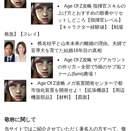
Age Of Z攻略 指揮官スキルの
上げ方とおすすめの順番やリセ
ットしどころ【指揮官レベル】
【キャラクター経験値】【戦場
救急】【スレイ】
椎名桔平と山本未來の離婚の理由。夫婦で
盲導犬を育てた結婚16年目の真相
Age Of Z攻略 サブアカウント
の作り方～全部で5個のサブ垢フ
ァーム(farm)農場！
Age Of Z攻略 メガ装置開発センターで都
市強化装置を開発せよ！【拡張機器】【周辺
機器部品】【材料】【図面】
敬称に関して
当サイトではご紹介させていただく著名人の方すべて、敬