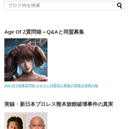
Age Of Z質問箱～Q&Aと同盟募集
Age Of Z攻略質問箱-Ｑ＆Ａと同盟加入募集の情報交換掲示板
実録・新日本プロレス熊本旅館破壊事件の真実