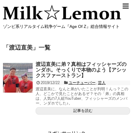
ゾンビ系リアルタイム戦争ゲーム『Age Of Z』総合情報サイト
「
渡辺直美
」
一覧
渡辺直美に弟？真相はフィッシャーズの
ンダホ。そっくりで本物のよう【アシッ
クスファーストラン】
2019/12/22
ユーチューバー
,
芸人
渡辺直美に、なんと弟がいたことが判明！んっ？この
人、どこかで見たことがあるぞ？その「弟」の真相
は、人気の7人組YouTuber、フィッシャーズのメンバ
ー、ンダホでした♪。
記事を読む