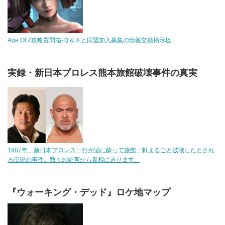
Age Of Z攻略質問箱-Ｑ＆Ａと同盟加入募集の情報交換掲示板
実録・新日本プロレス熊本旅館破壊事件の真実
1987年、新日本プロレス一行が酒に酔って旅館一軒まるごと破壊したとされ
る伝説の事件。数々の証言から真相に迫ります。
『ウォーキング・デッド』ロケ地マップ