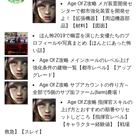
Age Of Z攻略 メガ装置開発セ
ンターで都市強化装置を開発せ
よ！【拡張機器】【周辺機器部
品】【材料】【図面】
ほん怖2019で幽霊を演じた女優たちのプ
ロフィールや写真まとめ【ほんとにあった怖
い話】
Age Of Z攻略 メインホールのレベル上げ
強化条件の建物一覧【都市レベル】【アップ
グレード】
Age Of Z攻略 サブアカウントの作り方～
全部で5個のサブ垢ファーム(farm)農場！
Age Of Z攻略 指揮官スキルの
上げ方とおすすめの順番やリセ
ットしどころ【指揮官レベル】
【キャラクター経験値】【戦場
救急】【スレイ】