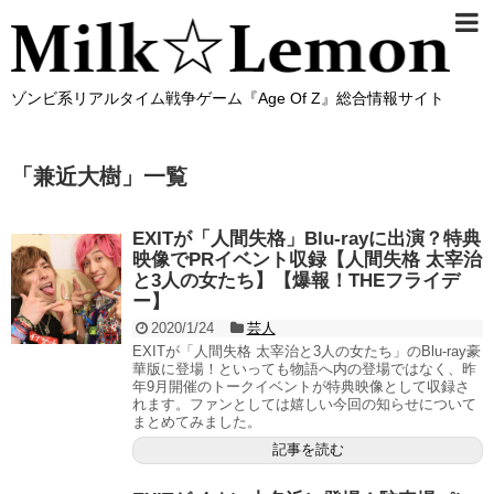
ゾンビ系リアルタイム戦争ゲーム『Age Of Z』総合情報サイト
「
兼近大樹
」
一覧
EXITが「人間失格」Blu-rayに出演？特典
映像でPRイベント収録【人間失格 太宰治
と3人の女たち】【爆報！THEフライデ
ー】
2020/1/24
芸人
EXITが「人間失格 太宰治と3人の女たち」のBlu-ray豪
華版に登場！といっても物語へ内の登場ではなく、昨
年9月開催のトークイベントが特典映像として収録さ
れます。ファンとしては嬉しい今回の知らせについて
まとめてみました。
記事を読む