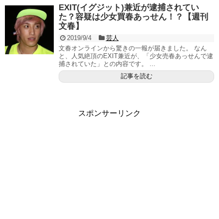
EXIT(イグジット)兼近が逮捕されてい
た？容疑は少女買春あっせん！？【週刊
文春】
2019/9/4
芸人
文春オンラインから驚きの一報が届きました。 なん
と、人気絶頂のEXIT兼近が、「少女売春あっせんで逮
捕されていた」との内容です。 ...
記事を読む
スポンサーリンク