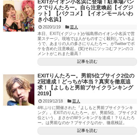
EXITがイオン小名浜に登場！駐車場パン
クでりんたろー。自ら注意喚起【イグジ
ット】【バクコメ】【イオンモールいわ
き小名浜】
2020/1/19
芸人
本日、EXIT(イグジット)が福島県のイオン小名浜で営
業ステージ。現地では人がものすごく殺到しているよ
うで、あまりの人の多さにりんたろー。がTwitterでボ
ケを含めた注意喚起。(笑)それにツッコむファンのコ
メントがこれまた最高！
記事を読む
EXITりんたろー。男前5位ブサイク2位の
2冠達成！どっちが本当？真実を徹底追
求！【よしもと男前ブサイクランキング
2019】
2019/12/18
芸人
4年ぶりに開催された『よしもと男前ブサイクランキ
ング』。EXITのりんたろー。が、男前5位、ブサイク2
位という、まさかのWランキングを達成！？りんたろ
ー。は男前なのか？ブサイクなのか、徹底検証。
記事を読む