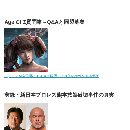
Age Of Z質問箱～Q&Aと同盟募集
Age Of Z攻略質問箱-Ｑ＆Ａと同盟加入募集の情報交換掲示板
実録・新日本プロレス熊本旅館破壊事件の真実