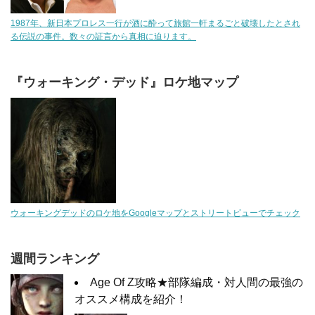
1987年、新日本プロレス一行が酒に酔って旅館一軒まるごと破壊したとされ
る伝説の事件。数々の証言から真相に迫ります。
『ウォーキング・デッド』ロケ地マップ
ウォーキングデッドのロケ地をGoogleマップとストリートビューでチェック
週間ランキング
Age Of Z攻略★部隊編成・対人間の最強の
オススメ構成を紹介！