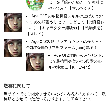
ば」を「緑のたぬき」で強引に
やってみた【マルちゃん】
Age Of Z攻略 指揮官スキルの上げ方とお
すすめの順番やリセットしどころ【指揮官レ
ベル】【キャラクター経験値】【戦場救急】
【スレイ】
Age Of Z攻略 サブアカウントの作り方～
全部で5個のサブ垢ファーム(farm)農場！
Age Of Z攻略 キルイベントと
は？最強司令官の第5段階のルー
ルや注意点【Kill Event】
敬称に関して
当サイトではご紹介させていただく著名人の方すべて、敬
称略とさせていただいております。ご了承下さい。