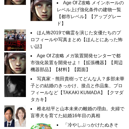
Age Of Z攻略 メインホールの
レベル上げ強化条件の建物一覧
【都市レベル】【アップグレー
ド】
ほん怖2019で幽霊を演じた女優たちのプ
ロフィールや写真まとめ【ほんとにあった怖
い話】
Age Of Z攻略 メガ装置開発センターで都
市強化装置を開発せよ！【拡張機器】【周辺
機器部品】【材料】【図面】
写真家・熊田貴樹ってどんな人？多部未華
子との結婚のきっかけ、接点と作品集、プロ
フィールなど【TAKAKI KUMADA】【クマダ
タカキ】
椎名桔平と山本未來の離婚の理由。夫婦で
盲導犬を育てた結婚16年目の真相
「冷やしぶっかけたぬきそ