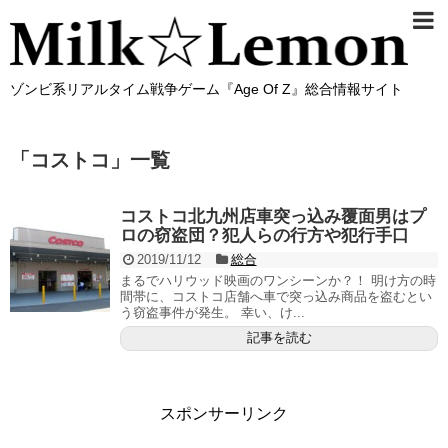
ゾンビ系リアルタイム戦争ゲーム『Age Of Z』総合情報サイト
「
コストコ
」
一覧
コストコ北九州店車突っ込み覆面男はプ
ロの窃盗団？犯人らの行方や犯行手口
2019/11/12
総合
まるでハリウッド映画のワンシーンか？！ 明け方の時
間帯に、コストコ店舗へ車で突っ込み商品を盗むとい
う窃盗事件が発生。 幸い、け...
記事を読む
スポンサーリンク