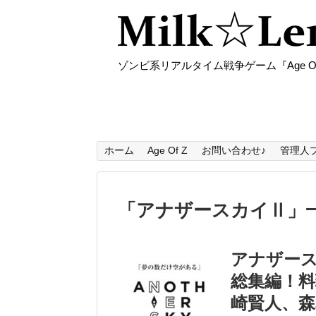
ゾンビ系リアルタイム戦争ゲーム『Age O
ホーム
Age Of Z
お問い合わせ♪
管理人
「
アナザースカイⅡ
」
アナザー
総集編！
崎賢人、森