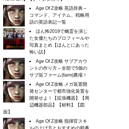
Age Of Z攻略 英語辞典～
コマンド、アイテム、戦略用
語の英語表記一覧
ほん怖2019で幽霊を演じ
た女優たちのプロフィールや
写真まとめ【ほんとにあった
怖い話】
Age Of Z攻略 サブアカウ
ントの作り方～全部で5個の
サブ垢ファーム(farm)農場！
Age Of Z攻略 メガ装置開
発センターで都市強化装置を
開発せよ！【拡張機器】【周
辺機器部品】【材料】【図
面】
Age Of Z攻略 指揮官スキ
ルの上げ方とおすすめの順番