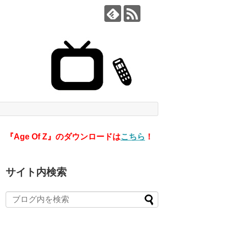
『Age Of Z』のダウンロードは
こちら
！
サイト内検索