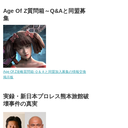
Age Of Z質問箱～Q&Aと同盟募
集
Age Of Z攻略質問箱-Ｑ＆Ａと同盟加入募集の情報交換
掲示板
実録・新日本プロレス熊本旅館破
壊事件の真実