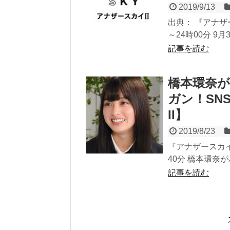
2019/9/13
出典： 『アナザー
～24時00分 9
記事を読む
橋本環奈
ガン！SN
II】
2019/8/23
『アナザースカイI
40分 橋本環奈
記事を読む