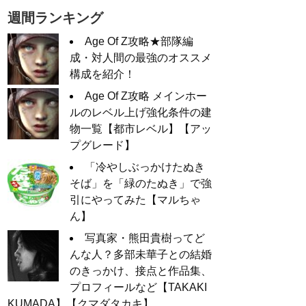
週間ランキング
Age Of Z攻略★部隊編
成・対人間の最強のオススメ
構成を紹介！
Age Of Z攻略 メインホー
ルのレベル上げ強化条件の建
物一覧【都市レベル】【アッ
プグレード】
「冷やしぶっかけたぬき
そば」を「緑のたぬき」で強
引にやってみた【マルちゃ
ん】
写真家・熊田貴樹ってど
んな人？多部未華子との結婚
のきっかけ、接点と作品集、
プロフィールなど【TAKAKI
KUMADA】【クマダタカキ】