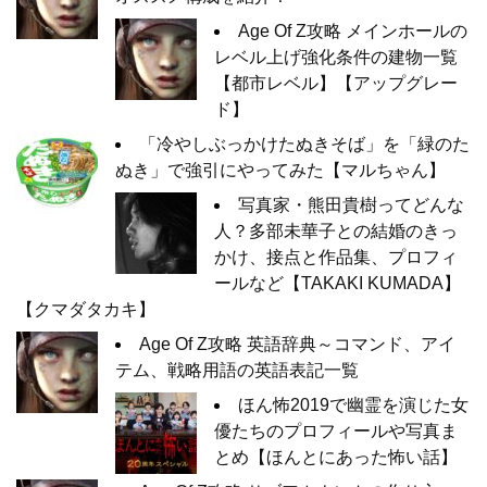
Age Of Z攻略 メインホールの
レベル上げ強化条件の建物一覧
【都市レベル】【アップグレー
ド】
「冷やしぶっかけたぬきそば」を「緑のた
ぬき」で強引にやってみた【マルちゃん】
写真家・熊田貴樹ってどんな
人？多部未華子との結婚のきっ
かけ、接点と作品集、プロフィ
ールなど【TAKAKI KUMADA】
【クマダタカキ】
Age Of Z攻略 英語辞典～コマンド、アイ
テム、戦略用語の英語表記一覧
ほん怖2019で幽霊を演じた女
優たちのプロフィールや写真ま
とめ【ほんとにあった怖い話】