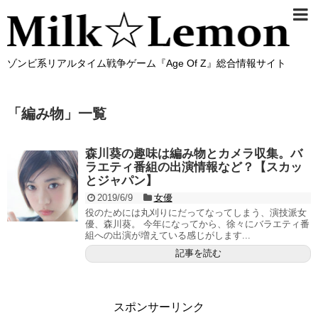
ゾンビ系リアルタイム戦争ゲーム『Age Of Z』総合情報サイト
「
編み物
」
一覧
森川葵の趣味は編み物とカメラ収集。バ
ラエティ番組の出演情報など？【スカッ
とジャパン】
2019/6/9
女優
役のためには丸刈りにだってなってしまう、演技派女
優、森川葵。 今年になってから、徐々にバラエティ番
組への出演が増えている感じがします...
記事を読む
スポンサーリンク