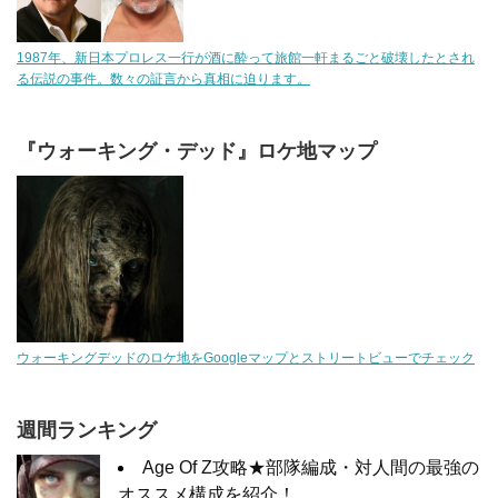
1987年、新日本プロレス一行が酒に酔って旅館一軒まるごと破壊したとされ
る伝説の事件。数々の証言から真相に迫ります。
『ウォーキング・デッド』ロケ地マップ
ウォーキングデッドのロケ地をGoogleマップとストリートビューでチェック
週間ランキング
Age Of Z攻略★部隊編成・対人間の最強の
オススメ構成を紹介！