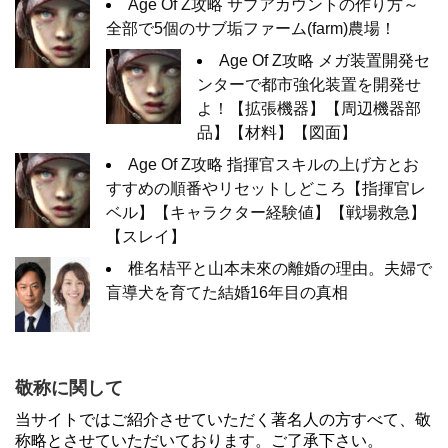
Age Of Z攻略 サブアカウントの作り方～
全部で5個のサブ垢ファーム(farm)農場！
Age Of Z攻略 メガ装置開発セ
ンターで都市強化装置を開発せ
よ！【拡張機器】【周辺機器部
品】【材料】【図面】
Age Of Z攻略 指揮官スキルの上げ方とお
すすめの順番やリセットしどころ【指揮官レ
ベル】【キャラクター経験値】【戦場救急】
【スレイ】
椎名桔平と山本未來の離婚の理由。夫婦で
盲導犬を育てた結婚16年目の真相
敬称に関して
当サイトではご紹介させていただく著名人の方すべて、敬
称略とさせていただいております。ご了承下さい。