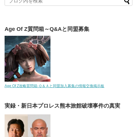
Age Of Z質問箱～Q&Aと同盟募集
Age Of Z攻略質問箱-Ｑ＆Ａと同盟加入募集の情報交換掲示板
実録・新日本プロレス熊本旅館破壊事件の真実