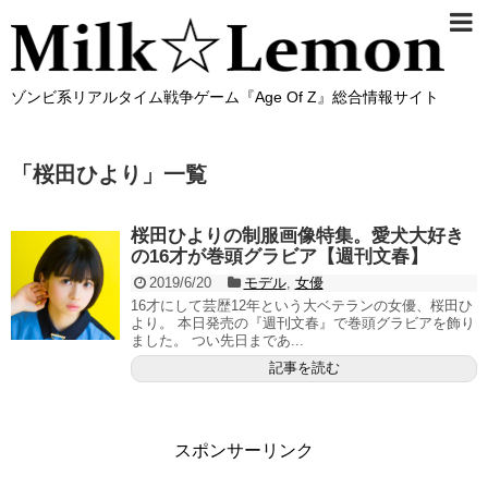
ゾンビ系リアルタイム戦争ゲーム『Age Of Z』総合情報サイト
「
桜田ひより
」
一覧
桜田ひよりの制服画像特集。愛犬大好き
の16才が巻頭グラビア【週刊文春】
2019/6/20
モデル
,
女優
16才にして芸歴12年という大ベテランの女優、桜田ひ
より。 本日発売の『週刊文春』で巻頭グラビアを飾り
ました。 つい先日まであ...
記事を読む
スポンサーリンク