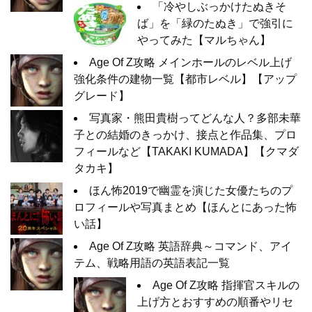
「冷やしぶっかけたぬきそ
ば」を「緑のたぬき」で強引に
やってみた【マルちゃん】
Age Of Z攻略 メインホールのレベル上げ
強化条件の建物一覧【都市レベル】【アップ
グレード】
写真家・熊田貴樹ってどんな人？多部未華
子との結婚のきっかけ、接点と作品集、プロ
フィールなど【TAKAKI KUMADA】【クマダ
タカキ】
ほん怖2019で幽霊を演じた女優たちのプ
ロフィールや写真まとめ【ほんとにあった怖
い話】
Age Of Z攻略 英語辞典～コマンド、アイ
テム、戦略用語の英語表記一覧
Age Of Z攻略 指揮官スキルの
上げ方とおすすめの順番やリセ