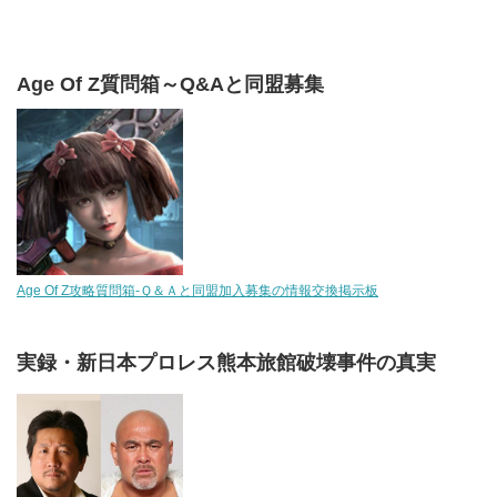
Age Of Z質問箱～Q&Aと同盟募集
Age Of Z攻略質問箱-Ｑ＆Ａと同盟加入募集の情報交換掲示板
実録・新日本プロレス熊本旅館破壊事件の真実