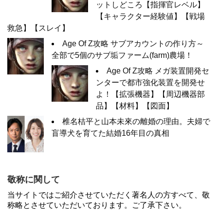
ットしどころ【指揮官レベル】
【キャラクター経験値】【戦場
救急】【スレイ】
Age Of Z攻略 サブアカウントの作り方～
全部で5個のサブ垢ファーム(farm)農場！
Age Of Z攻略 メガ装置開発セ
ンターで都市強化装置を開発せ
よ！【拡張機器】【周辺機器部
品】【材料】【図面】
椎名桔平と山本未來の離婚の理由。夫婦で
盲導犬を育てた結婚16年目の真相
敬称に関して
当サイトではご紹介させていただく著名人の方すべて、敬
称略とさせていただいております。ご了承下さい。