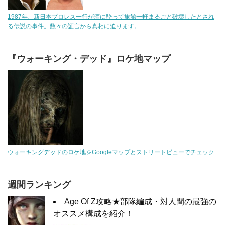
1987年、新日本プロレス一行が酒に酔って旅館一軒まるごと破壊したとされ
る伝説の事件。数々の証言から真相に迫ります。
『ウォーキング・デッド』ロケ地マップ
ウォーキングデッドのロケ地をGoogleマップとストリートビューでチェック
週間ランキング
Age Of Z攻略★部隊編成・対人間の最強の
オススメ構成を紹介！