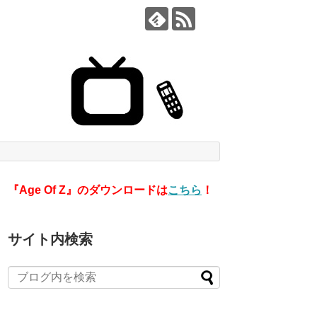
『Age Of Z』のダウンロードは
こちら
！
サイト内検索