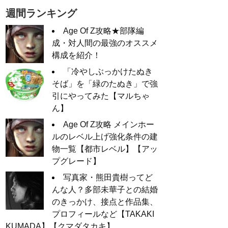
週間ランキング
Age Of Z攻略★部隊編
成・対人間の最強のオススメ
構成を紹介！
「冷やしぶっかけたぬき
そば」を「緑のたぬき」で強
引にやってみた【マルちゃ
ん】
Age Of Z攻略 メインホー
ルのレベル上げ強化条件の建
物一覧【都市レベル】【アッ
プグレード】
写真家・熊田貴樹ってど
んな人？多部未華子との結婚
のきっかけ、接点と作品集、
プロフィールなど【TAKAKI
KUMADA】【クマダタカキ】