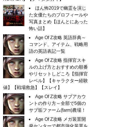
ほん怖2019で幽霊を演じ
た女優たちのプロフィールや
写真まとめ【ほんとにあった
怖い話】
Age Of Z攻略 英語辞典～
コマンド、アイテム、戦略用
語の英語表記一覧
Age Of Z攻略 指揮官スキ
ルの上げ方とおすすめの順番
やリセットしどころ【指揮官
レベル】【キャラクター経験
値】【戦場救急】【スレイ】
Age Of Z攻略 サブアカウ
ントの作り方～全部で5個の
サブ垢ファーム(farm)農場！
Age Of Z攻略 メガ装置開
発センターで都市強化装置を