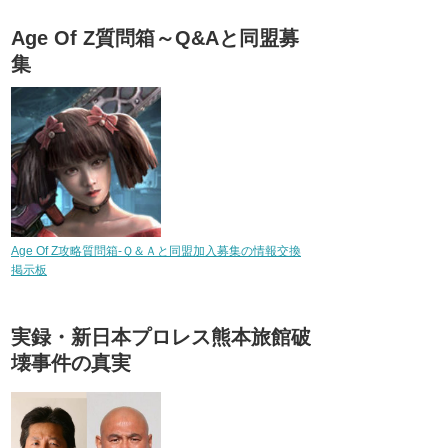
Age Of Z質問箱～Q&Aと同盟募
集
Age Of Z攻略質問箱-Ｑ＆Ａと同盟加入募集の情報交換
掲示板
実録・新日本プロレス熊本旅館破
壊事件の真実