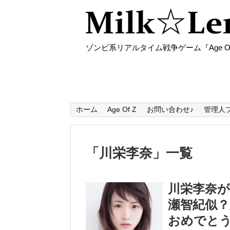
ゾンビ系リアルタイム戦争ゲーム『Age O
ホーム
Age Of Z
お問い合わせ♪
管理人
「
川栄李奈
」
一覧
川栄李奈
瀬智紀似？
おめでと