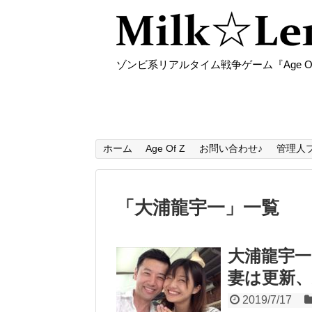
ゾンビ系リアルタイム戦争ゲーム『Age O
ホーム
Age Of Z
お問い合わせ♪
管理人
「
大浦龍宇一
」
一覧
大浦龍宇一
妻は更新、
2019/7/17