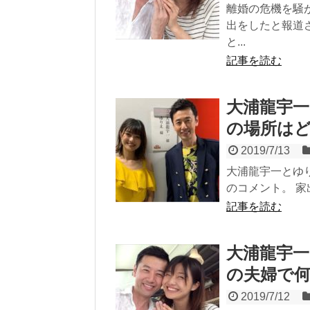
離婚の危機を騒
出をしたと報道
と...
記事を読む
大浦龍宇
の場所は
2019/7/13
大浦龍宇一とゆ
のコメント。 家
記事を読む
大浦龍宇
の夫婦で
2019/7/12