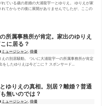
がれている歳の差婚の大浦龍宇一とゆりえ。 ゆりえが家
されてからその後に展開がありませんでしたが、ここの
一の所属事務所が肯定。家出のゆりえ
どこに居る？
ミュージシャン
,
俳優
りえの別居騒動。 ついに大浦龍宇一の所属事務所が肯定
出をしたゆりえは今どこに？ スポンサード...
一とゆりえの真相。別居？離婚？普通
何も無いのでは？
ミュージシャン
,
俳優