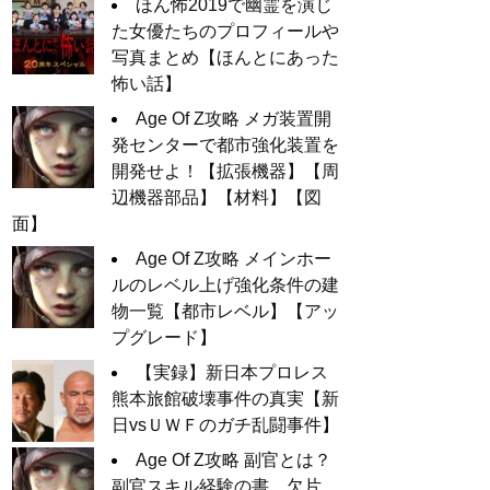
ほん怖2019で幽霊を演じ
た女優たちのプロフィールや
写真まとめ【ほんとにあった
怖い話】
Age Of Z攻略 メガ装置開
発センターで都市強化装置を
開発せよ！【拡張機器】【周
辺機器部品】【材料】【図
面】
Age Of Z攻略 メインホー
ルのレベル上げ強化条件の建
物一覧【都市レベル】【アッ
プグレード】
【実録】新日本プロレス
熊本旅館破壊事件の真実【新
日vsＵＷＦのガチ乱闘事件】
Age Of Z攻略 副官とは？
副官スキル経験の書、欠片、