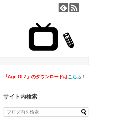
『Age Of Z』のダウンロードは
こちら
！
サイト内検索