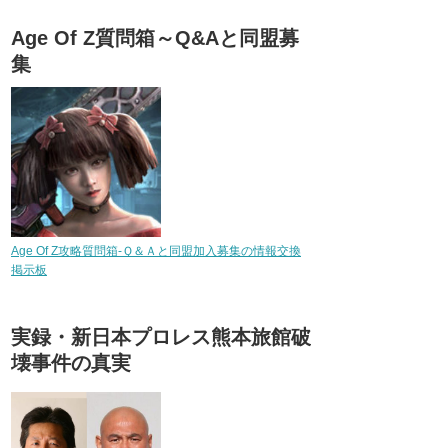
Age Of Z質問箱～Q&Aと同盟募
集
Age Of Z攻略質問箱-Ｑ＆Ａと同盟加入募集の情報交換
掲示板
実録・新日本プロレス熊本旅館破
壊事件の真実