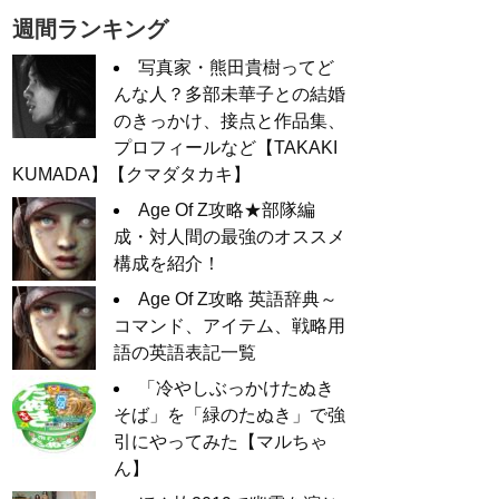
週間ランキング
写真家・熊田貴樹ってど
んな人？多部未華子との結婚
のきっかけ、接点と作品集、
プロフィールなど【TAKAKI
KUMADA】【クマダタカキ】
Age Of Z攻略★部隊編
成・対人間の最強のオススメ
構成を紹介！
Age Of Z攻略 英語辞典～
コマンド、アイテム、戦略用
語の英語表記一覧
「冷やしぶっかけたぬき
そば」を「緑のたぬき」で強
引にやってみた【マルちゃ
ん】