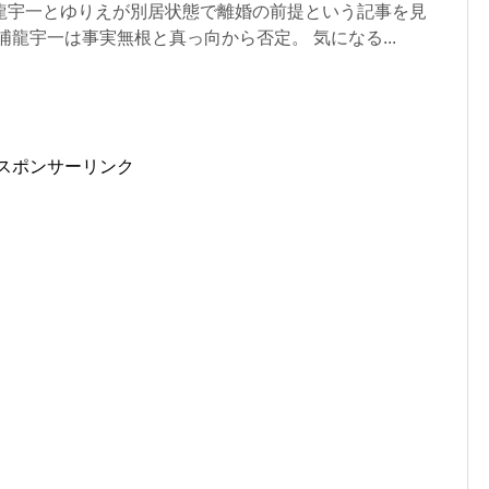
龍宇一とゆりえが別居状態で離婚の前提という記事を見
浦龍宇一は事実無根と真っ向から否定。 気になる...
スポンサーリンク