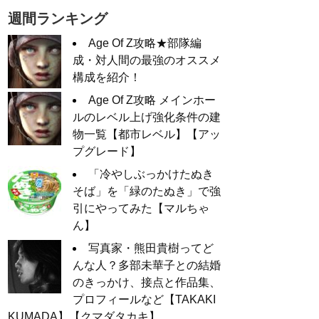
週間ランキング
Age Of Z攻略★部隊編
成・対人間の最強のオススメ
構成を紹介！
Age Of Z攻略 メインホー
ルのレベル上げ強化条件の建
物一覧【都市レベル】【アッ
プグレード】
「冷やしぶっかけたぬき
そば」を「緑のたぬき」で強
引にやってみた【マルちゃ
ん】
写真家・熊田貴樹ってど
んな人？多部未華子との結婚
のきっかけ、接点と作品集、
プロフィールなど【TAKAKI
KUMADA】【クマダタカキ】