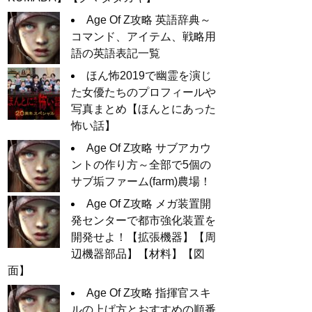
Age Of Z攻略 英語辞典～
コマンド、アイテム、戦略用
語の英語表記一覧
ほん怖2019で幽霊を演じ
た女優たちのプロフィールや
写真まとめ【ほんとにあった
怖い話】
Age Of Z攻略 サブアカウ
ントの作り方～全部で5個の
サブ垢ファーム(farm)農場！
Age Of Z攻略 メガ装置開
発センターで都市強化装置を
開発せよ！【拡張機器】【周
辺機器部品】【材料】【図
面】
Age Of Z攻略 指揮官スキ
ルの上げ方とおすすめの順番