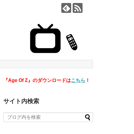
『Age Of Z』のダウンロードは
こちら
！
サイト内検索