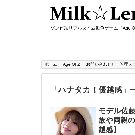
ゾンビ系リアルタイム戦争ゲーム『Age O
ホーム
Age Of Z
お問い合わせ♪
管理人
「
ハナタカ！優越感
」
モデル佐
族や両親
越感】