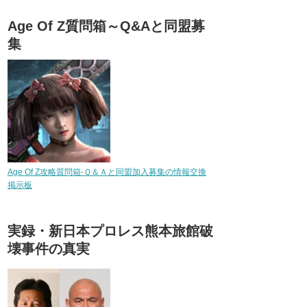
Age Of Z質問箱～Q&Aと同盟募
集
Age Of Z攻略質問箱-Ｑ＆Ａと同盟加入募集の情報交換
掲示板
実録・新日本プロレス熊本旅館破
壊事件の真実